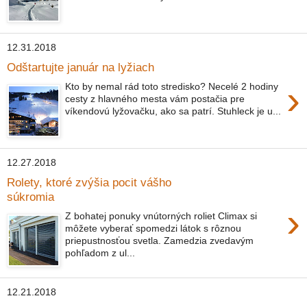
12.31.2018
Odštartujte január na lyžiach
›
Kto by nemal rád toto stredisko? Necelé 2 hodiny
cesty z hlavného mesta vám postačia pre
víkendovú lyžovačku, ako sa patrí. Stuhleck je u...
12.27.2018
Rolety, ktoré zvýšia pocit vášho
súkromia
›
Z bohatej ponuky vnútorných roliet Climax si
môžete vyberať spomedzi látok s rôznou
priepustnosťou svetla. Zamedzia zvedavým
pohľadom z ul...
12.21.2018