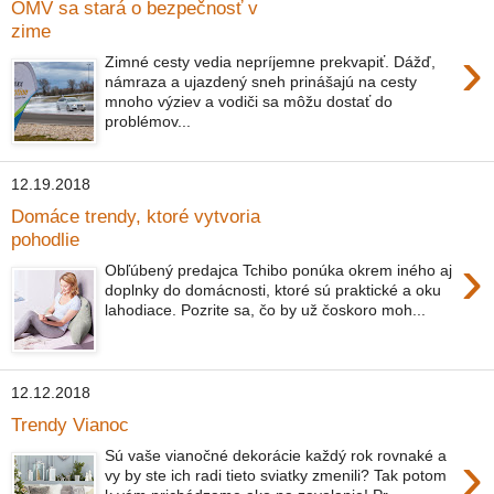
OMV sa stará o bezpečnosť v
zime
›
Zimné cesty vedia nepríjemne prekvapiť. Dážď,
námraza a ujazdený sneh prinášajú na cesty
mnoho výziev a vodiči sa môžu dostať do
problémov...
12.19.2018
Domáce trendy, ktoré vytvoria
pohodlie
›
Obľúbený predajca Tchibo ponúka okrem iného aj
doplnky do domácnosti, ktoré sú praktické a oku
lahodiace. Pozrite sa, čo by už čoskoro moh...
12.12.2018
Trendy Vianoc
›
Sú vaše vianočné dekorácie každý rok rovnaké a
vy by ste ich radi tieto sviatky zmenili? Tak potom