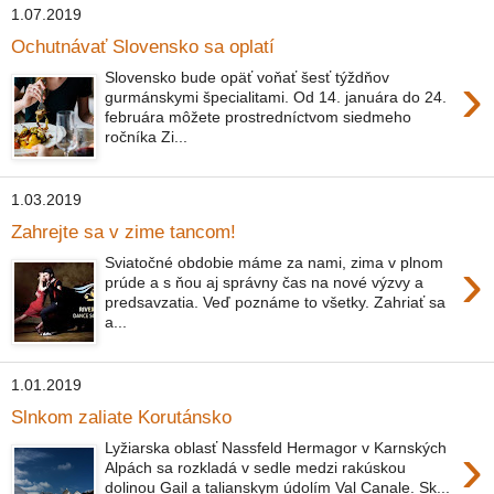
1.07.2019
Ochutnávať Slovensko sa oplatí
›
Slovensko bude opäť voňať šesť týždňov
gurmánskymi špecialitami. Od 14. januára do 24.
februára môžete prostredníctvom siedmeho
ročníka Zi...
1.03.2019
Zahrejte sa v zime tancom!
›
Sviatočné obdobie máme za nami, zima v plnom
prúde a s ňou aj správny čas na nové výzvy a
predsavzatia. Veď poznáme to všetky. Zahriať sa
a...
1.01.2019
Slnkom zaliate Korutánsko
›
Lyžiarska oblasť Nassfeld Hermagor v Karnských
Alpách sa rozkladá v sedle medzi rakúskou
dolinou Gail a talianskym údolím Val Canale. Sk...