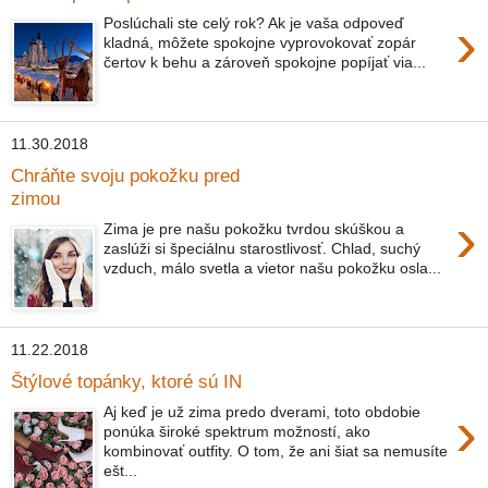
›
Poslúchali ste celý rok? Ak je vaša odpoveď
kladná, môžete spokojne vyprovokovať zopár
čertov k behu a zároveň spokojne popíjať via...
11.30.2018
Chráňte svoju pokožku pred
zimou
›
Zima je pre našu pokožku tvrdou skúškou a
zaslúži si špeciálnu starostlivosť. Chlad, suchý
vzduch, málo svetla a vietor našu pokožku osla...
11.22.2018
Štýlové topánky, ktoré sú IN
›
Aj keď je už zima predo dverami, toto obdobie
ponúka široké spektrum možností, ako
kombinovať outfity. O tom, že ani šiat sa nemusíte
ešt...