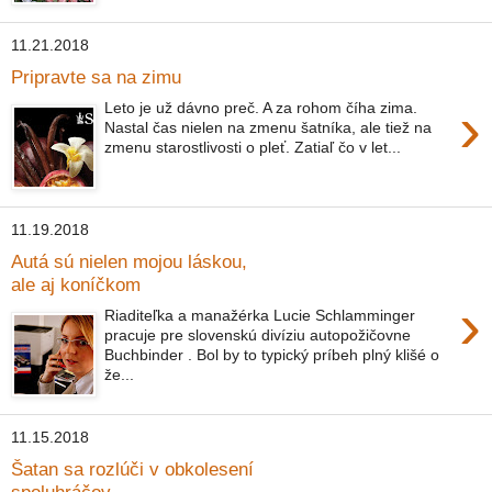
11.21.2018
Pripravte sa na zimu
›
Leto je už dávno preč. A za rohom číha zima.
Nastal čas nielen na zmenu šatníka, ale tiež na
zmenu starostlivosti o pleť. Zatiaľ čo v let...
11.19.2018
Autá sú nielen mojou láskou,
ale aj koníčkom
›
Riaditeľka a manažérka Lucie Schlamminger
pracuje pre slovenskú divíziu autopožičovne
Buchbinder . Bol by to typický príbeh plný klišé o
že...
11.15.2018
Šatan sa rozlúči v obkolesení
spoluhráčov