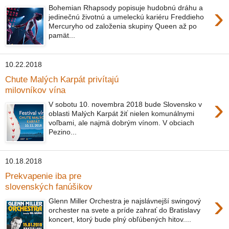
›
Bohemian Rhapsody popisuje hudobnú dráhu a
jedinečnú životnú a umeleckú kariéru Freddieho
Mercuryho od založenia skupiny Queen až po
pamät...
10.22.2018
Chute Malých Karpát privítajú
milovníkov vína
›
V sobotu 10. novembra 2018 bude Slovensko v
oblasti Malých Karpát žiť nielen komunálnymi
voľbami, ale najmä dobrým vínom. V obciach
Pezino...
10.18.2018
Prekvapenie iba pre
slovenských fanúšikov
›
Glenn Miller Orchestra je najslávnejší swingový
orchester na svete a príde zahrať do Bratislavy
koncert, ktorý bude plný obľúbených hitov....