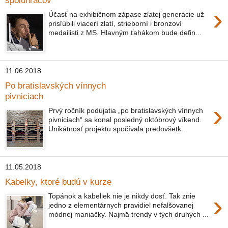
›
Účasť na exhibičnom zápase zlatej generácie už
prisľúbili viacerí zlatí, strieborní i bronzoví
medailisti z MS. Hlavným ťahákom bude defin...
11.06.2018
Po bratislavských vínnych
pivniciach
›
Prvý ročník podujatia „po bratislavských vínnych
pivniciach“ sa konal posledný októbrový víkend.
Unikátnosť projektu spočívala predovšetk...
11.05.2018
Kabelky, ktoré budú v kurze
›
Topánok a kabeliek nie je nikdy dosť. Tak znie
jedno z elementárnych pravidiel nefalšovanej
módnej maniačky. Najmä trendy v tých druhých ...