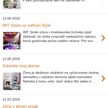
k vám prichádzame ako na zavolanie! Pr...
12.08.2018
IMT Smile vo veľkom štýle
›
IMT Smile včera v bratislavskej Inchebe opäť
dokázali, že vedia rozprúdiť neskutočnú zábavu,
ktorá gradovala počas celého večera. Pre svo...
12.06.2018
Zútulnite svoj domov
›
Zima je ideálnym obdobím na vyčarovanie útulnej
atmosféry v každom domove alebo kancelárii.
Netreba k tomu veľa: stačí dobrý film alebo k...
12.03.2018
Zima v plnom prúde