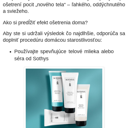
ošetrení
pocit „nového tela“ – ľahkého, oddýchnutého
a sviežeho
.
Ako si predĺžiť efekt ošetrenia doma?
Aby ste si udržali výsledok čo najdlhšie, odporúča sa
doplniť procedúru domácou starostlivosťou:
Používajte spevňujúce telové mlieka alebo
séra
od Sothys