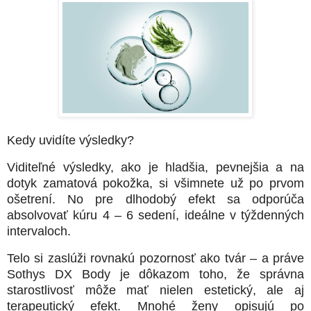
Kedy uvidíte výsledky?
Viditeľné výsledky, ako je
hladšia, pevnejšia a na
dotyk zamatová pokožka
, si všimnete už po prvom
ošetrení. No pre dlhodobý efekt sa odporúča
absolvovať
kúru 4 – 6 sedení
, ideálne v týždenných
intervaloch.
Telo si zaslúži rovnakú pozornosť ako tvár – a práve
Sothys DX Body je dôkazom toho, že správna
starostlivosť môže mať nielen estetický, ale aj
terapeutický efekt. Mnohé ženy opisujú po