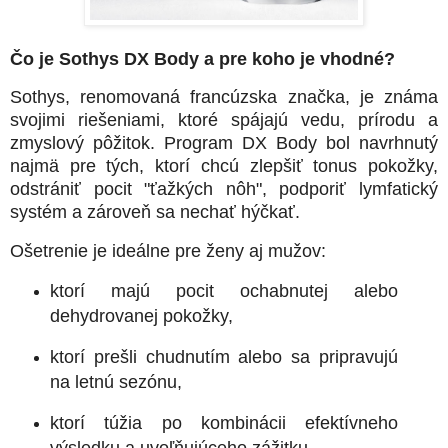
Čo je Sothys DX Body a pre koho je vhodné?
Sothys, renomovaná francúzska značka, je známa
svojimi riešeniami, ktoré spájajú vedu, prírodu a
zmyslový pôžitok. Program DX Body bol navrhnutý
najmä pre tých, ktorí chcú
zlepšiť tonus pokožky,
odstrániť pocit "ťažkých nôh", podporiť lymfatický
systém a zároveň sa nechať hýčkať
.
Ošetrenie je ideálne pre ženy aj mužov:
ktorí majú pocit ochabnutej alebo
dehydrovanej pokožky,
ktorí prešli chudnutím alebo sa pripravujú
na letnú sezónu,
ktorí túžia po kombinácii efektívneho
výsledku a uvoľňujúceho zážitku.