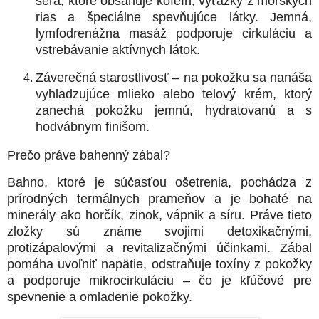
séra, ktoré obsahuje kofeín, výťažky z morských
rias a špeciálne spevňujúce látky. Jemná,
lymfodrenážna masáž podporuje cirkuláciu a
vstrebávanie aktívnych látok.
Záverečná starostlivosť
– na pokožku sa nanáša
vyhladzujúce mlieko alebo telový krém, ktorý
zanechá pokožku jemnú, hydratovanú a s
hodvábnym finišom.
Prečo práve bahenný zábal?
Bahno, ktoré je súčasťou ošetrenia, pochádza z
prírodných termálnych prameňov a je bohaté na
minerály ako horčík, zinok, vápnik a síru. Práve tieto
zložky sú známe svojimi
detoxikačnými,
protizápalovými a revitalizačnými účinkami
. Zábal
pomáha uvoľniť napätie, odstraňuje toxíny z pokožky
a podporuje mikrocirkuláciu – čo je kľúčové pre
spevnenie a omladenie pokožky.