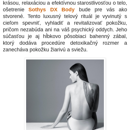
krásou, relaxáciou a efektívnou starostlivosťou o telo,
ošetrenie
Sothys DX Body
bude pre vás ako
stvorené. Tento luxusný telový rituál je vyvinutý s
cieľom
spevniť, vyhladiť a revitalizovať pokožku
,
pričom nezabúda ani na váš psychický oddych. Jeho
súčasťou je aj hĺbkovo pôsobiaci
bahenný zábal
,
ktorý dodáva procedúre detoxikačný rozmer a
zanecháva pokožku žiarivú a sviežu.