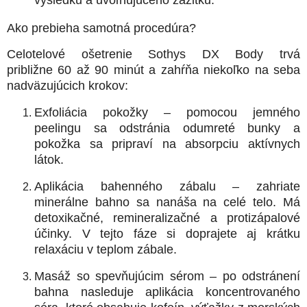
Ako prebieha samotná procedúra?
Celotelové ošetrenie Sothys DX Body trvá
približne
60 až 90 minút
a zahŕňa niekoľko na seba
nadväzujúcich krokov:
Exfoliácia pokožky
– pomocou jemného
peelingu sa odstránia odumreté bunky a
pokožka sa pripraví na absorpciu aktívnych
látok.
Aplikácia bahenného zábalu
– zahriate
minerálne bahno sa nanáša na celé telo. Má
detoxikačné, remineralizačné a protizápalové
účinky. V tejto fáze si doprajete aj krátku
relaxáciu v teplom zábale.
Masáž so spevňujúcim sérom
– po odstránení
bahna nasleduje aplikácia koncentrovaného