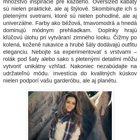
množstvo inšpirácie pre každého. Oversized kabáty
sú nielen praktické, ale aj štýlové. Skombinujte ich s
pletenými svetrami, ktoré sú nielen pohodlné, ale aj
univerzálne. Farby ako béžová, tmavomodrá a hnedá
dominujú módnym prehliadkam. Doplnky hrajú
kľúčovú úlohu pri vytváraní zimného looku. Čižmy po
kolená, kožené rukavice a hrubé šály dodávajú outfitu
eleganciu. Nebojte sa experimentovať s vrstvami –
rolák pod šaty alebo sako s pletenými detailmi môžu
vytvoriť unikátny vzhľad. Nakoniec nezabúdajte na
udržateľnú módu. Investícia do kvalitných kúskov
nielen podporí vašu garderóbu, ale aj planétu.