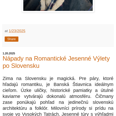
at
1/23/2025
Share
1.20.2025
Nápady na Romantické Jesenné Výlety
po Slovensku
Zima na Slovensku je magická. Pre páry, ktoré
hľadajú romantiku, je Banská Štiavnica ideálnym
cieľom. Úzke uličky, historické pamiatky a útulné
kaviarne vytvárajú dokonalú atmosféru. Čičmany
zase ponúkajú pohľad na jedinečnú slovenskú
architektúru a folklór. Milovníci prírody si prídu na
svoje vo Vysokých Tatrách. Jesenné túry s výhľadmi