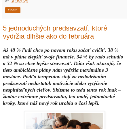
at
1/09/2025
Share
5 jednoduchých predsavzatí, ktoré
vydržia dlhšie ako do februára
Až 48 % ľudí chce po novom roku začať cvičiť, 38 %
má v pláne zlepšiť svoje financie, 34 % by rado schudlo
a 32 % sa chce lepšie stravovať. Dáta však ukazujú, že
tieto ambiciózne plány nám vydržia maximálne 3
mesiace. Podľa terapeutov stojí za nedodržaním
predsavzatí nedostatok motivácie alebo vytýčenie
nesplniteľných cieľov. Skúsme to teda tento rok inak –
žiadne extrémne predsavzatia, len malé, jednoduché
kroky, ktoré náš nový rok urobia o čosi lepší.