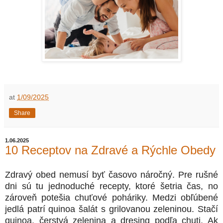
at
1/09/2025
Share
1.06.2025
10 Receptov na Zdravé a Rýchle Obedy
Zdravý obed nemusí byť časovo náročný. Pre rušné
dni sú tu jednoduché recepty, ktoré šetria čas, no
zároveň potešia chuťové poháriky. Medzi obľúbené
jedlá patrí quinoa šalát s grilovanou zeleninou. Stačí
quinoa, čerstvá zelenina a dresing podľa chuti. Ak