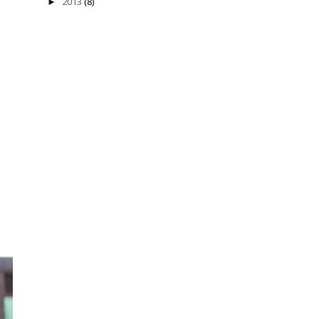
2013
(8)
►