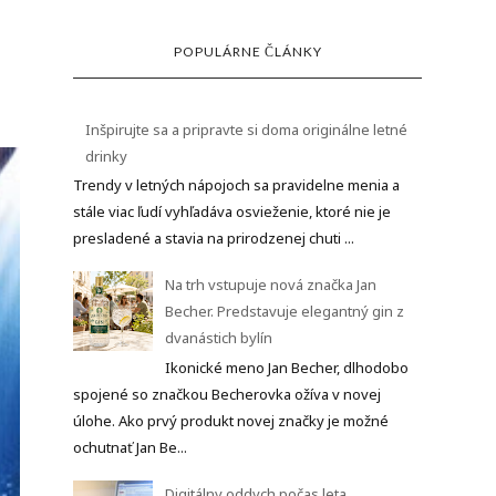
POPULÁRNE ČLÁNKY
Inšpirujte sa a pripravte si doma originálne letné
drinky
Trendy v letných nápojoch sa pravidelne menia a
stále viac ľudí vyhľadáva osvieženie, ktoré nie je
presladené a stavia na prirodzenej chuti ...
Na trh vstupuje nová značka Jan
Becher. Predstavuje elegantný gin z
dvanástich bylín
Ikonické meno Jan Becher, dlhodobo
spojené so značkou Becherovka ožíva v novej
úlohe. Ako prvý produkt novej značky je možné
ochutnať Jan Be...
Digitálny oddych počas leta