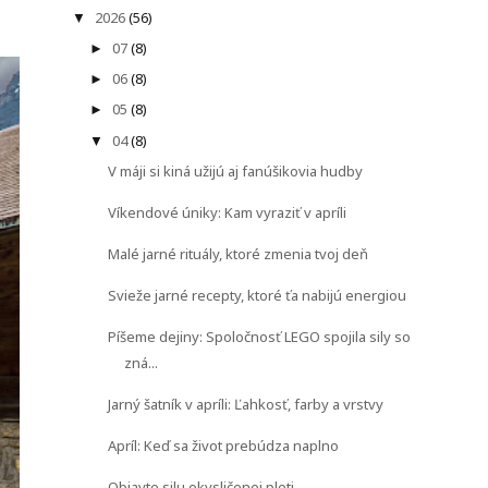
2026
(56)
▼
07
(8)
►
06
(8)
►
05
(8)
►
04
(8)
▼
V máji si kiná užijú aj fanúšikovia hudby
Víkendové úniky: Kam vyraziť v apríli
Malé jarné rituály, ktoré zmenia tvoj deň
Svieže jarné recepty, ktoré ťa nabijú energiou
Píšeme dejiny: Spoločnosť LEGO spojila sily so
zná...
Jarný šatník v apríli: Ľahkosť, farby a vrstvy
Apríl: Keď sa život prebúdza naplno
Objavte silu okysličenej pleti