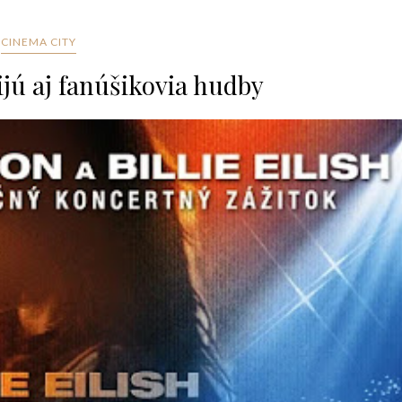
CINEMA CITY
ijú aj fanúšikovia hudby