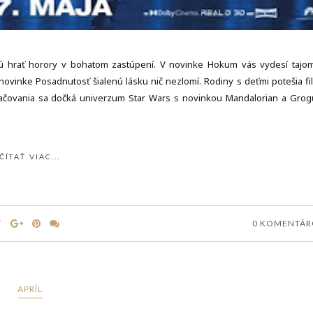
ú hrať horory v bohatom zastúpení. V novinke Hokum vás vydesí tajo
 novinke Posadnutosť šialenú lásku nič nezlomí. Rodiny s deťmi potešia fi
račovania sa dočká univerzum Star Wars s novinkou Mandalorian a Grog
ČÍTAŤ VIAC...
0 KOMENTÁ
APRÍL