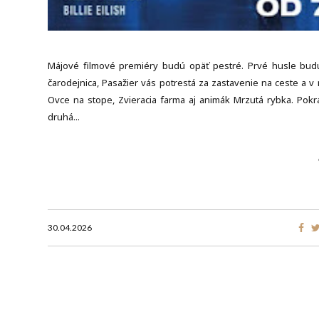
Májové filmové premiéry budú opäť pestré. Prvé husle bud
čarodejnica, Pasažier vás potrestá za zastavenie na ceste a v
Ovce na stope, Zvieracia farma aj animák Mrzutá rybka. Pok
druhá...
30.04.2026