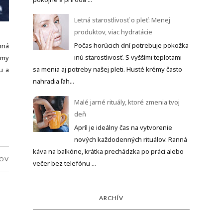
Letná starostlivosť o pleť: Menej
produktov, viac hydratácie
Počas horúcich dní potrebuje pokožka
mná
inú starostlivosť. S vyššími teplotami
lmy
sa menia aj potreby našej pleti. Husté krémy často
u a
nahradia ľah...
Malé jarné rituály, ktoré zmenia tvoj
deň
Apríl je ideálny čas na vytvorenie
nových každodenných rituálov. Ranná
káva na balkóne, krátka prechádzka po práci alebo
ROV
večer bez telefónu ...
ARCHÍV