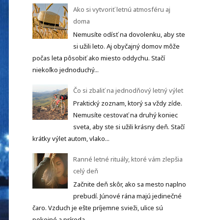
Ako si vytvoriť letnú atmosféru aj
doma
Nemusíte odísť na dovolenku, aby ste
si užili leto. Aj obyčajný domov môže
počas leta pôsobiť ako miesto oddychu. Stačí
niekoľko jednoduchý...
Čo si zbaliť na jednodňový letný výlet
Praktický zoznam, ktorý sa vždy zíde.
Nemusíte cestovať na druhý koniec
sveta, aby ste si užili krásny deň. Stačí
krátky výlet autom, vlako...
Ranné letné rituály, ktoré vám zlepšia
celý deň
Začnite deň skôr, ako sa mesto naplno
prebudí. Júnové rána majú jedinečné
čaro. Vzduch je ešte príjemne svieži, ulice sú
pokojné a príroda ...