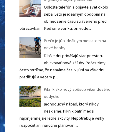
Odložte telefón a objavte svet okolo
seba. Leto je ideálnym obdobím na
obmedzenie času stráveného pred
obrazovkami. Keď sme vonku, pri vode...
Prečo je jún ideálnym mesiacom na
nové hobby
Dlhšie dni prinášajú viac priestoru
objavovať nové záľuby. Počas zimy
často tvrdíme, že nemáme čas. V júni sa však dni
predlžujú a večery p...
Piknik ako nový spôsob víkendového
oddychu
Jednoduchý nápad, ktorý nikdy
nesklame. Piknik patrí medzi
najpríjemnejšie letné aktivity. Nepotrebuje veľký
rozpočet ani náročné plánovani...