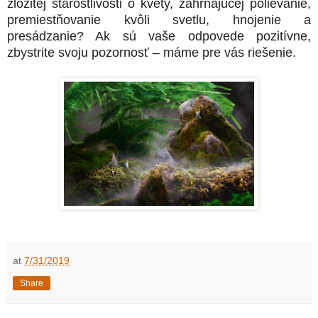
zložitej starostlivosti o kvety, zahŕňajúcej polievanie,
premiestňovanie kvôli svetlu, hnojenie a
presádzanie? Ak sú vaše odpovede pozitívne,
zbystrite svoju pozornosť – máme pre vás riešenie.
at
7/31/2019
Share