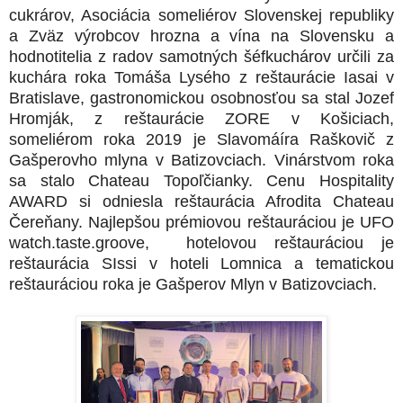
cukrárov, Asociácia someliérov Slovenskej republiky
a Zväz výrobcov hrozna a vína na Slovensku a
hodnotitelia z radov samotných šéfkuchárov určili za
kuchára roka Tomáša Lysého z reštaurácie Iasai v
Bratislave, gastronomickou osobnosťou sa stal Jozef
Hromják, z reštaurácie ZORE v Košiciach,
someliérom roka 2019 je Slavomáíra Raškovič z
Gašperovho mlyna v Batizovciach. Vinárstvom roka
sa stalo Chateau Topoľčianky. Cenu Hospitality
AWARD si odniesla reštaurácia Afrodita Chateau
Čereňany. Najlepšou prémiovou reštauráciou je UFO
watch.taste.groove, hotelovou reštauráciou je
reštaurácia SIssi v hoteli Lomnica a tematickou
reštauráciou roka je Gašperov Mlyn v Batizovciach.