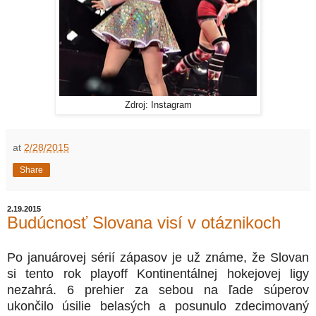
Zdroj: Instagram
at
2/28/2015
Share
2.19.2015
Budúcnosť Slovana visí v otáznikoch
Po januárovej sérií zápasov je už známe, že Slovan
si tento rok playoff Kontinentálnej hokejovej ligy
nezahrá. 6 prehier za sebou na ľade súperov
ukončilo úsilie belasých a posunulo zdecimovaný