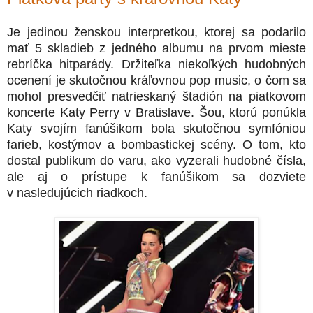
Je jedinou ženskou interpretkou, ktorej sa podarilo
mať 5 skladieb z jedného albumu na prvom mieste
rebríčka hitparády. Držiteľka niekoľkých hudobných
ocenení je skutočnou kráľovnou pop music, o čom sa
mohol presvedčiť natrieskaný štadión na piatkovom
koncerte Katy Perry v Bratislave. Šou, ktorú ponúkla
Katy svojím fanúšikom bola skutočnou symfóniou
farieb, kostýmov a bombastickej scény. O tom, kto
dostal publikum do varu, ako vyzerali hudobné čísla,
ale aj o prístupe k fanúšikom sa dozviete
v nasledujúcich riadkoch.