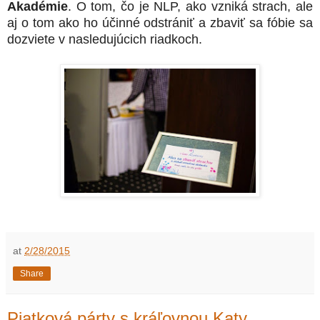
Akadémie
. O tom, čo je NLP, ako vzniká strach, ale
aj o tom ako ho účinné odstrániť a zbaviť sa fóbie sa
dozviete v nasledujúcich riadkoch.
at
2/28/2015
Share
Piatková párty s kráľovnou Katy