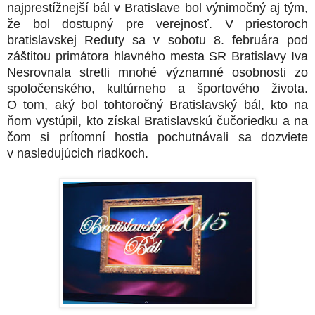
najprestížnejší bál v Bratislave bol výnimočný aj tým,
že bol dostupný pre verejnosť. V priestoroch
bratislavskej Reduty sa v sobotu 8. februára pod
záštitou primátora hlavného mesta SR Bratislavy Iva
Nesrovnala stretli mnohé významné osobnosti zo
spoločenského, kultúrneho a športového života.
O tom, aký bol tohtoročný Bratislavský bál, kto na
ňom vystúpil, kto získal Bratislavskú čučoriedku a na
čom si prítomní hostia pochutnávali sa dozviete
v nasledujúcich riadkoch.