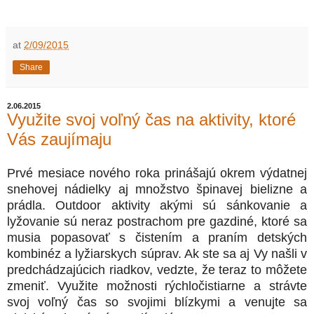
at
2/09/2015
Share
2.06.2015
Využite svoj voľný čas na aktivity, ktoré
Vás zaujímaju
Prvé mesiace nového roka prinášajú okrem výdatnej
snehovej nádielky aj množstvo špinavej bielizne a
prádla. Outdoor aktivity akými sú sánkovanie a
lyžovanie sú neraz postrachom pre gazdiné, ktoré sa
musia popasovať s čistením a praním detských
kombinéz a lyžiarskych súprav. Ak ste sa aj Vy našli v
predchádzajúcich riadkov, vedzte, že teraz to môžete
zmeniť. Využite možnosti rýchločistiarne a strávte
svoj voľný čas so svojimi blízkymi a venujte sa