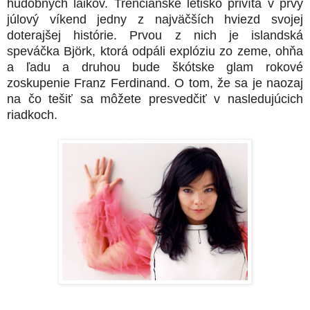
hudobných laikov. Trenčianske letisko privíta v prvý
júlový víkend jedny z najväčších hviezd svojej
doterajšej histórie. Prvou z nich je islandská
speváčka Björk, ktorá odpáli explóziu zo zeme, ohňa
a ľadu a druhou bude škótske glam rokové
zoskupenie Franz Ferdinand. O tom, že sa je naozaj
na čo tešiť sa môžete presvedčiť v nasledujúcich
riadkoch.