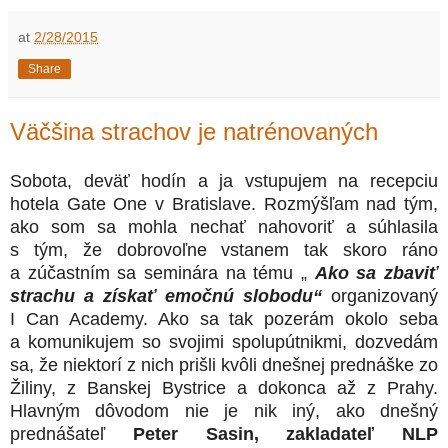
at
2/28/2015
Share
Väčšina strachov je natrénovaných
Sobota, deväť hodín a ja vstupujem na recepciu
hotela Gate One v Bratislave. Rozmýšľam nad tým,
ako som sa mohla nechať nahovoriť a súhlasila
s tým, že dobrovoľne vstanem tak skoro ráno
a zúčastním sa seminára na tému „
Ako sa zbaviť
strachu a získať emočnú slobodu“
organizovaný
I Can Academy. Ako sa tak pozerám okolo seba
a komunikujem so svojimi spolupútnikmi, dozvedám
sa, že niektorí z nich prišli kvôli dnešnej prednáške zo
Žiliny, z Banskej Bystrice a dokonca až z Prahy.
Hlavným dôvodom nie je nik iný, ako dnešný
prednášateľ
Peter Sasin, zakladateľ NLP