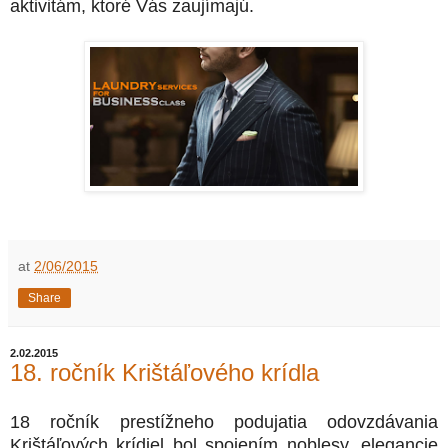
aktivitám, ktoré Vás zaujímajú.
at
2/06/2015
Share
2.02.2015
18. ročník Krištáľového krídla
18
ročník prestížneho podujatia odovzdávania
Krištáľových krídiel bol spojením noblesy, elegancie