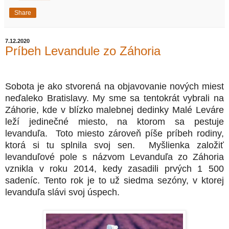
Share
7.12.2020
Príbeh Levandule zo Záhoria
Sobota je ako stvorená na objavovanie nových miest
neďaleko Bratislavy. My sme sa tentokrát vybrali na
Záhorie, kde v blízko malebnej dedinky Malé Leváre
leží jedinečné miesto, na ktorom sa pestuje
levanduľa.
Toto miesto zároveň píše príbeh rodiny,
ktorá si tu splnila svoj sen.
Myšlienka založiť
levanduľové pole s názvom Levanduľa zo Záhoria
vznikla v roku 2014, kedy zasadili prvých 1 500
sadeníc. Tento rok je to už siedma sezóny, v ktorej
levanduľa slávi svoj úspech.