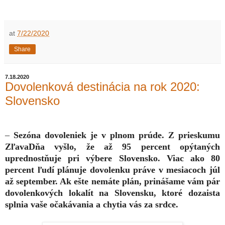
at
7/22/2020
Share
7.18.2020
Dovolenková destinácia na rok 2020:
Slovensko
–
Sezóna dovoleniek je v plnom prúde. Z prieskumu
ZľavaDňa vyšlo, že až 95 percent opýtaných
uprednostňuje pri výbere Slovensko. Viac ako 80
percent ľudí plánuje dovolenku práve v mesiacoch júl
až september. Ak ešte nemáte plán, prinášame vám pár
dovolenkových lokalít na Slovensku, ktoré dozaista
splnia vaše očakávania a chytia vás za srdce.