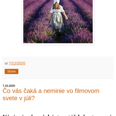
at
7/12/2020
Share
7.10.2020
Čo vás čaká a neminie vo filmovom
svete v júli?