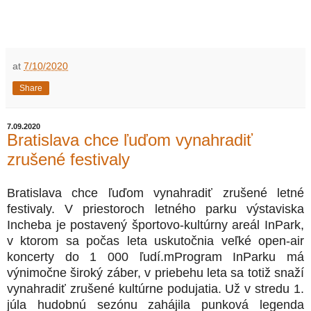
at
7/10/2020
Share
7.09.2020
Bratislava chce ľuďom vynahradiť
zrušené festivaly
Bratislava chce ľuďom vynahradiť zrušené letné
festivaly. V priestoroch letného parku výstaviska
Incheba je postavený športovo-kultúrny areál InPark,
v ktorom sa počas leta uskutočnia veľké open-air
koncerty do 1 000 ľudí.mProgram InParku má
výnimočne široký záber, v priebehu leta sa totiž snaží
vynahradiť zrušené kultúrne podujatia. Už v stredu 1.
júla hudobnú sezónu zahájila punková legenda