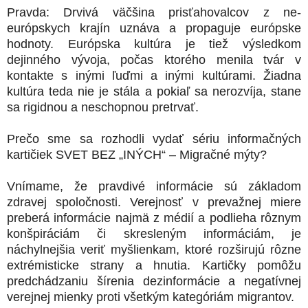
Pravda: Drvivá väčšina prisťahovalcov z ne-
európskych krajín uznáva a propaguje európske
hodnoty. Európska kultúra je tiež výsledkom
dejinného vývoja, počas ktorého menila tvár v
kontakte s inými ľuďmi a inými kultúrami. Žiadna
kultúra teda nie je stála a pokiaľ sa nerozvíja, stane
sa rigidnou a neschopnou pretrvať.
Prečo sme sa rozhodli vydať sériu informačných
kartičiek SVET BEZ „INÝCH“ – Migračné mýty?
Vnímame, že pravdivé informácie sú základom
zdravej spoločnosti. Verejnosť v prevažnej miere
preberá informácie najmä z médií a podlieha rôznym
konšpiráciám či skresleným informáciám, je
náchylnejšia veriť myšlienkam, ktoré rozširujú rôzne
extrémisticke strany a hnutia. Kartičky pomôžu
predchádzaniu šírenia dezinformácie a negatívnej
verejnej mienky proti všetkým kategóriám migrantov.