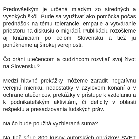
Predovšetkým je určená mladým zo stredných a
vysokých škôl. Bude sa využívať ako pomôcka počas
prednášok na tému tolerancie, empatie a vytváranie
priestoru na diskusiu o migrácií. Publikáciu rozošleme
aj knižniciam po celom Slovensku a tiež ju
ponúkneme aj širokej verejnosti.
Čo bráni utečencom a cudzincom rozvíjať svoj život
na Slovensku?
Medzi hlavné prekážky môžeme zaradiť negatívnu
verejnú mienku, nedostatky v azylovom konaní a v
ochrane utečencov, prekážky v prístupe k vzdelaniu a
k podnikateľským aktivitám, či deficity v oblasti
rešpektu a presadzovania ľudských práv.
Na čo bude použitá vyzbieraná suma?
Na tlač série 800 kusov autorských obrázkov SVET