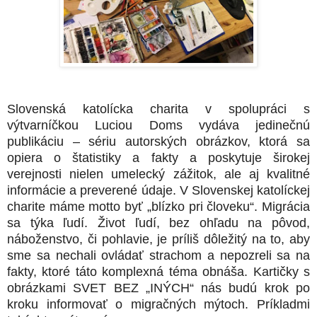
Slovenská katolícka charita v spolupráci s
výtvarníčkou Luciou Doms vydáva jedinečnú
publikáciu – sériu autorských obrázkov, ktorá sa
opiera o štatistiky a fakty a poskytuje širokej
verejnosti nielen umelecký zážitok, ale aj kvalitné
informácie a preverené údaje. V Slovenskej katolíckej
charite máme motto byť „blízko pri človeku“. Migrácia
sa týka ľudí. Život ľudí, bez ohľadu na pôvod,
náboženstvo, či pohlavie, je príliš dôležitý na to, aby
sme sa nechali ovládať strachom a nepozreli sa na
fakty, ktoré táto komplexná téma obnáša. Kartičky s
obrázkami SVET BEZ „INÝCH“ nás budú krok po
kroku informovať o migračných mýtoch. Príkladmi