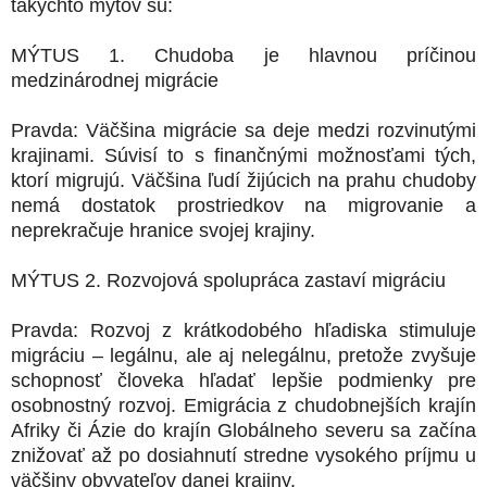
takýchto mýtov sú:
MÝTUS 1. Chudoba je hlavnou príčinou
medzinárodnej migrácie
Pravda: Väčšina migrácie sa deje medzi rozvinutými
krajinami. Súvisí to s finančnými možnosťami tých,
ktorí migrujú. Väčšina ľudí žijúcich na prahu chudoby
nemá dostatok prostriedkov na migrovanie a
neprekračuje hranice svojej krajiny.
MÝTUS 2. Rozvojová spolupráca zastaví migráciu
Pravda: Rozvoj z krátkodobého hľadiska stimuluje
migráciu – legálnu, ale aj nelegálnu, pretože zvyšuje
schopnosť človeka hľadať lepšie podmienky pre
osobnostný rozvoj. Emigrácia z chudobnejších krajín
Afriky či Ázie do krajín Globálneho severu sa začína
znižovať až po dosiahnutí stredne vysokého príjmu u
väčšiny obyvateľov danej krajiny.