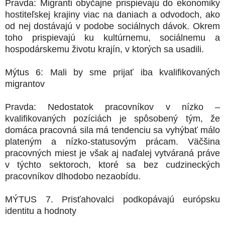
Pravda: Migranti obyčajne prispievajú do ekonomiky
hostiteľskej krajiny viac na daniach a odvodoch, ako
od nej dostávajú v podobe sociálnych dávok. Okrem
toho prispievajú ku kultúrnemu, sociálnemu a
hospodárskemu životu krajín, v ktorých sa usadili.
Mýtus 6: Mali by sme prijať iba kvalifikovaných
migrantov
Pravda: Nedostatok pracovníkov v nízko –
kvalifikovaných pozíciách je spôsobený tým, že
domáca pracovná sila má tendenciu sa vyhýbať málo
plateným a nízko-statusovým prácam. Väčšina
pracovných miest je však aj naďalej vytváraná práve
v týchto sektoroch, ktoré sa bez cudzineckých
pracovníkov dlhodobo nezaobídu.
MÝTUS 7. Prisťahovalci podkopávajú európsku
identitu a hodnoty