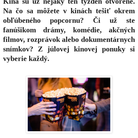
Kiná sú už nejaký ten týždeň otvorené.
Na čo sa môžete v kinách tešiť okrem
obľúbeného popcornu? Či už ste
fanúšikom drámy, komédie, akčných
filmov, rozprávok alebo dokumentárnych
snímkov? Z júlovej kinovej ponuky si
vyberie každý.