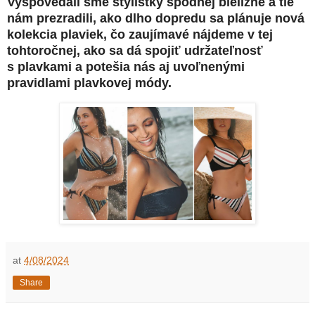
Vyspovedali sme štylistky spodnej bielizne a tie
nám prezradili, ako dlho dopredu sa plánuje nová
kolekcia plaviek, čo zaujímavé nájdeme v tej
tohtoročnej, ako sa dá spojiť udržateľnosť
s plavkami a potešia nás aj uvoľnenými
pravidlami plavkovej módy.
at
4/08/2024
Share