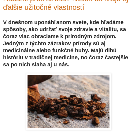
ďalšie užitočné vlastností
V dnešnom uponáhľanom svete, kde hľadáme
spôsoby, ako udržať svoje zdravie a vitalitu, sa
čoraz viac obraciame k prírodným zdrojom.
Jedným z týchto zázrakov prírody sú aj
medicinálne alebo funkčné huby. Majú dlhú
históriu v tradičnej medicíne, no čoraz častejšie
sa po nich siaha aj u nás.