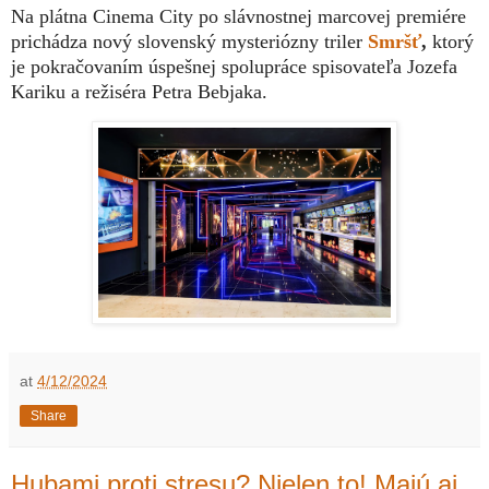
Na plátna Cinema City po slávnostnej marcovej premiére
prichádza
nový slovenský mysteriózny triler
Smršť
,
ktorý
je pokračovaním úspešnej spolupráce spisovateľa Jozefa
Kariku a režiséra Petra Bebjaka.
at
4/12/2024
Share
Hubami proti stresu? Nielen to! Majú aj