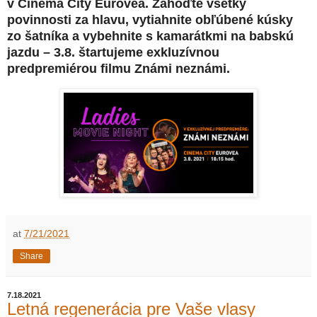
v Cinema City Eurovea. Zahoďte všetky
povinnosti za hlavu, vytiahnite obľúbené kúsky
zo šatníka a vybehnite s kamarátkmi na babskú
jazdu – 3.8. štartujeme exkluzívnou
predpremiérou filmu Známi neznámi.
at
7/21/2021
Share
7.18.2021
Letná regenerácia pre Vaše vlasy