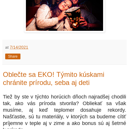
at
7/14/2021
Share
Oblečte sa EKO! Týmito kúskami
chránite prírodu, seba aj deti
Tiež by ste v týchto horúcich dňoch najradšej chodili
tak, ako vás príroda stvorila? Obliekať sa však
musíme, aj keď teplomer dosahuje rekordy.
Našťastie, sú tu materiály, v ktorých sa budeme cítiť
príjemne v teple aj v zime a ako bonus sú aj šetrné