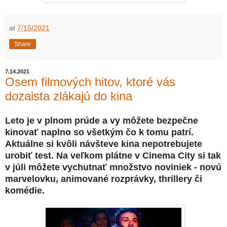
at
7/15/2021
Share
7.14.2021
Osem filmových hitov, ktoré vás
dozaista zlákajú do kina
Leto je v plnom prúde a vy môžete bezpečne
kinovať naplno so všetkým čo k tomu patrí.
Aktuálne si kvôli návšteve kina nepotrebujete
urobiť test. Na veľkom plátne v Cinema City si tak
v júli môžete vychutnať množstvo noviniek - novú
marvelovku, animované rozprávky, thrillery či
komédie.