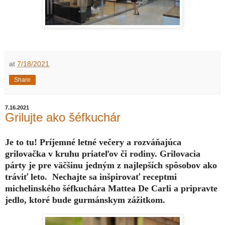
at
7/18/2021
Share
7.16.2021
Grilujte ako šéfkuchár
Je to tu! Príjemné letné večery a rozváňajúca
grilovačka v kruhu priateľov či rodiny. Grilovacia
párty je pre väčšinu jedným z najlepších spôsobov ako
tráviť leto. Nechajte sa inšpirovať receptmi
michelinského šéfkuchára Mattea De Carli a pripravte
jedlo, ktoré bude gurmánskym zážitkom.