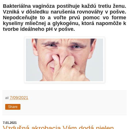
Bakteriálna vaginóza postihuje každú tretiu ženu.
Vzniká v dôsledku narušenia rovnováhy v pošve.
Nepodceňujte to a voľte prvú pomoc vo forme
kyseliny mliečnej a glykogénu, ktorá napomôže k
tvorbe ideálneho pH v pošve.
at
7/09/2021
Share
7.01.2021
Vzdušná akrobacia Vám dodá nielen