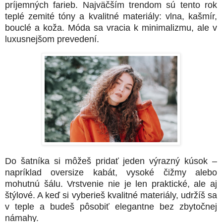
príjemných farieb. Najväčším trendom sú tento rok
teplé zemité tóny a kvalitné materiály: vlna, kašmír,
bouclé a koža. Móda sa vracia k minimalizmu, ale v
luxusnejšom prevedení.
Do šatníka si môžeš pridať jeden výrazný kúsok –
napríklad oversize kabát, vysoké čižmy alebo
mohutnú šálu. Vrstvenie nie je len praktické, ale aj
štýlové. A keď si vyberieš kvalitné materiály, udržíš sa
v teple a budeš pôsobiť elegantne bez zbytočnej
námahy.