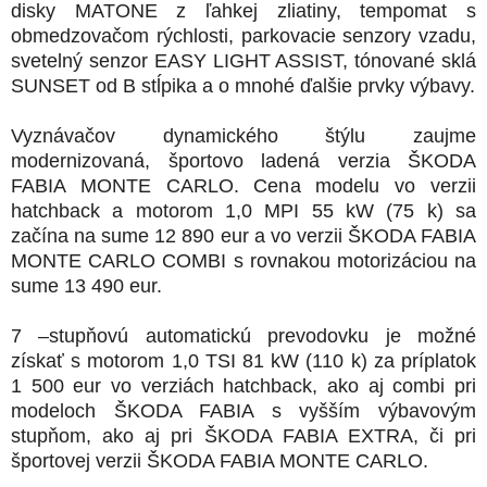
disky MATONE z ľahkej zliatiny, tempomat s
obmedzovačom rýchlosti, parkovacie senzory vzadu,
svetelný senzor EASY LIGHT ASSIST, tónované sklá
SUNSET od B stĺpika a o mnohé ďalšie prvky výbavy.
Vyznávačov dynamického štýlu zaujme
modernizovaná, športovo ladená verzia ŠKODA
FABIA MONTE CARLO. Cena modelu vo verzii
hatchback a motorom 1,0 MPI 55 kW (75 k) sa
začína na sume 12 890 eur a vo verzii ŠKODA FABIA
MONTE CARLO COMBI s rovnakou motorizáciou na
sume 13 490 eur.
7 –stupňovú automatickú prevodovku je možné
získať s motorom 1,0 TSI 81 kW (110 k) za príplatok
1 500 eur vo verziách hatchback, ako aj combi pri
modeloch ŠKODA FABIA s vyšším výbavovým
stupňom, ako aj pri ŠKODA FABIA EXTRA, či pri
športovej verzii ŠKODA FABIA MONTE CARLO.