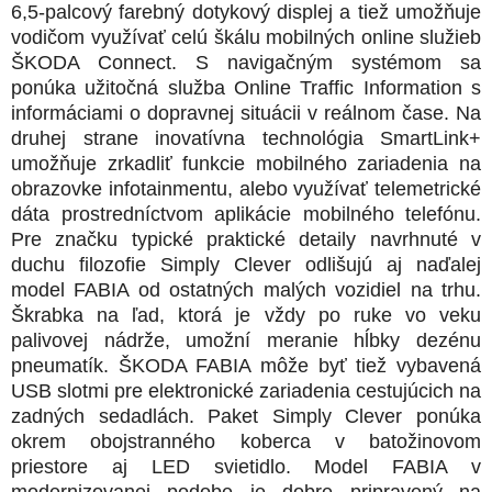
6,5-palcový farebný dotykový displej a tiež umožňuje
vodičom využívať celú škálu mobilných online služieb
ŠKODA Connect. S navigačným systémom sa
ponúka užitočná služba Online Traffic Information s
informáciami o dopravnej situácii v reálnom čase. Na
druhej strane inovatívna technológia SmartLink+
umožňuje zrkadliť funkcie mobilného zariadenia na
obrazovke infotainmentu, alebo využívať telemetrické
dáta prostredníctvom aplikácie mobilného telefónu.
Pre značku typické praktické detaily navrhnuté v
duchu filozofie Simply Clever odlišujú aj naďalej
model FABIA od ostatných malých vozidiel na trhu.
Škrabka na ľad, ktorá je vždy po ruke vo veku
palivovej nádrže, umožní meranie hĺbky dezénu
pneumatík. ŠKODA FABIA môže byť tiež vybavená
USB slotmi pre elektronické zariadenia cestujúcich na
zadných sedadlách. Paket Simply Clever ponúka
okrem obojstranného koberca v batožinovom
priestore aj LED svietidlo. Model FABIA v
modernizovanej podobe je dobre pripravený na