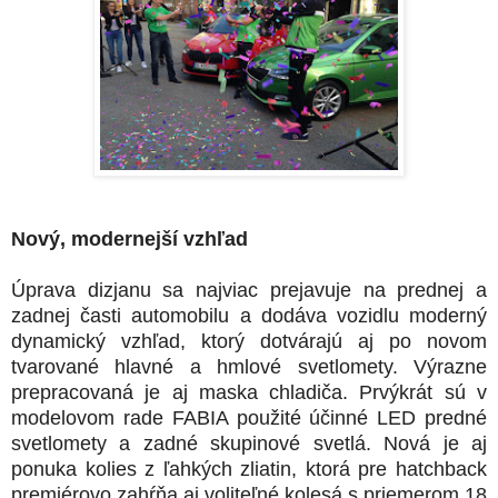
Nový, modernejší vzhľad
Úprava dizjanu sa najviac prejavuje na prednej a
zadnej časti automobilu a dodáva vozidlu moderný
dynamický vzhľad, ktorý dotvárajú aj po novom
tvarované hlavné a hmlové svetlomety. Výrazne
prepracovaná je aj maska chladiča. Prvýkrát sú v
modelovom rade FABIA použité účinné LED predné
svetlomety a zadné skupinové svetlá. Nová je aj
ponuka kolies z ľahkých zliatin, ktorá pre hatchback
premiérovo zahŕňa aj voliteľné kolesá s priemerom 18