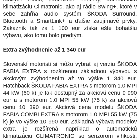
klimatizáciu Climatronic, ako aj rádio Swing+, ktoré v
sebe zahŕňa audio systém ŠKODA Surround,
Bluetooth a SmartLink+ a ďalšie zaujímavé prvky.
Zákazník tak za 1 100 eur získa ešte bohatšiu
výbavu, ako tomu bolo predtým.
Extra zvýhodnenie až 1 340 eur
Slovenskí motoristi si môžu vybrať aj verziu ŠKODA
FABIA EXTRA s rozšírenou základnou výbavou s
akciovým zvýhodnením až vo výške 1 340 eur.
Hatchback ŠKODA FABIA EXTRA s motorom 1.0 MPI
44 kW (60 k) je tak dostupný za akciovú cenu 9 990
eur a s motorom 1.0 MPI 55 kW (75 k) za akciovú
cenu 10 390 eur. Akciová cena modelu ŠKODA
FABIA COMBI EXTRA s motorom 1.0 MPI 55 kW (75
k) je vo výške 10 990 eur. Základná výbava modelov
extra je rozšírená napríklad o automatickú
klimatizáciu CLIMATRONIC so senzorom vlhkosti,