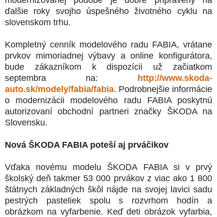
ďalšie roky svojho úspešného životného cyklu na
slovenskom trhu.
Kompletný cenník modelového radu FABIA, vrátane
prvkov mimoriadnej výbavy a online konfigurátora,
bude zákazníkom k dispozícii už začiatkom
septembra na:
http://www.skoda-
auto.sk/modely/fabia/fabia
. Podrobnejšie informácie
o modernizácii modelového radu FABIA poskytnú
autorizovaní obchodní partneri značky ŠKODA na
Slovensku.
Nová ŠKODA FABIA poteší aj prváčikov
Vďaka novému modelu ŠKODA FABIA si v prvý
školský deň takmer 53 000 prvákov z viac ako 1 800
štátnych základných škôl nájde na svojej lavici sadu
pestrých pasteliek spolu s rozvrhom hodín a
obrázkom na vyfarbenie. Keď deti obrázok vyfarbia,