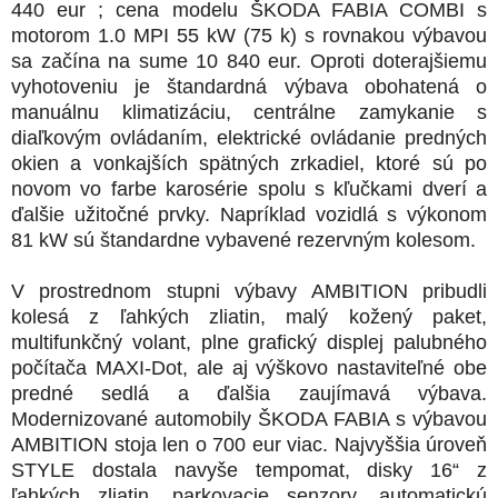
440 eur ; cena modelu ŠKODA FABIA COMBI s
motorom 1.0 MPI 55 kW (75 k) s rovnakou výbavou
sa začína na sume 10 840 eur. Oproti doterajšiemu
vyhotoveniu je štandardná výbava obohatená o
manuálnu klimatizáciu, centrálne zamykanie s
diaľkovým ovládaním, elektrické ovládanie predných
okien a vonkajších spätných zrkadiel, ktoré sú po
novom vo farbe karosérie spolu s kľučkami dverí a
ďalšie užitočné prvky. Napríklad vozidlá s výkonom
81 kW sú štandardne vybavené rezervným kolesom.
V prostrednom stupni výbavy AMBITION pribudli
kolesá z ľahkých zliatin, malý kožený paket,
multifunkčný volant, plne grafický displej palubného
počítača MAXI-Dot, ale aj výškovo nastaviteľné obe
predné sedlá a ďalšia zaujímavá výbava.
Modernizované automobily ŠKODA FABIA s výbavou
AMBITION stoja len o 700 eur viac. Najvyššia úroveň
STYLE dostala navyše tempomat, disky 16“ z
ľahkých zliatin, parkovacie senzory, automatickú