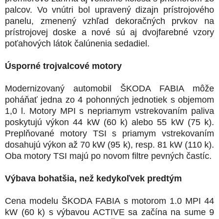
palcov. Vo vnútri bol upravený dizajn prístrojového
panelu, zmenený vzhľad dekoračných prvkov na
prístrojovej doske a nové sú aj dvojfarebné vzory
poťahových látok čalúnenia sedadiel.
Úsporné trojvalcové motory
Modernizovaný automobil ŠKODA FABIA môže
poháňať jedna zo 4 pohonných jednotiek s objemom
1,0 l. Motory MPI s nepriamym vstrekovaním paliva
poskytujú výkon 44 kW (60 k) alebo 55 kW (75 k).
Preplňované motory TSI s priamym vstrekovaním
dosahujú výkon až 70 kW (95 k), resp. 81 kW (110 k).
Oba motory TSI majú po novom filtre pevných častíc.
Výbava bohatšia, než kedykoľvek predtým
Cena modelu ŠKODA FABIA s motorom 1.0 MPI 44
kW (60 k) s výbavou ACTIVE sa začína na sume 9