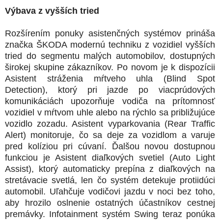
Výbava z vyšších tried
Rozšírením ponuky asistenčných systémov prináša
značka ŠKODA modernú techniku z vozidiel vyšších
tried do segmentu malých automobilov, dostupných
širokej skupine zákazníkov. Po novom je k dispozícii
Asistent stráženia mŕtveho uhla (Blind Spot
Detection), ktorý pri jazde po viacprúdových
komunikáciách upozorňuje vodiča na prítomnosť
vozidiel v mŕtvom uhle alebo na rýchlo sa približujúce
vozidlo zozadu. Asistent vyparkovania (Rear Traffic
Alert) monitoruje, čo sa deje za vozidlom a varuje
pred kolíziou pri cúvaní. Ďalšou novou dostupnou
funkciou je Asistent diaľkových svetiel (Auto Light
Assist), ktorý automaticky prepína z diaľkových na
stretávacie svetlá, len čo systém detekuje protiidúci
automobil. Uľahčuje vodičovi jazdu v noci bez toho,
aby hrozilo oslnenie ostatných účastníkov cestnej
premávky. Infotainment systém Swing teraz ponúka