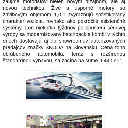
zaujme motoristov nielen novým dizajnom, ale aj
novou technikou. Živé a úsporné motory so
zdvihovým objemom 1,0 l zvýrazňujú sofistikovaný
charakter vozidla, rovnako ako pokročilé asistenčné
systémy. Len niekoľko týždňov po spustení sériovej
výroby sa modernizovaný hatchback a kombi v týchto
dňoch dostávajú aj do showroomov autorizovaných
predajcov značky ŠKODA na Slovensku. Cena toho
obľúbeného automobilu, teraz s rozšírenou
štandardnou výbavou, sa začína na sume 9 440 eur.